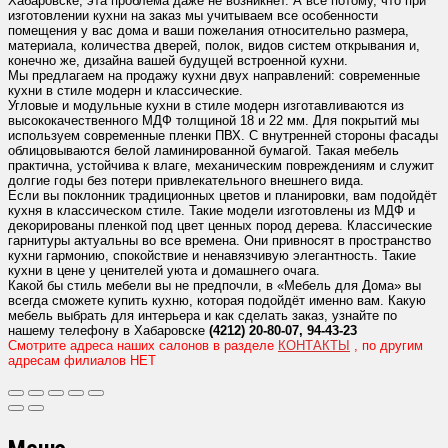
Хабаровске, эта проблема даже не возникнет. А всё потому, что при
изготовлении кухни на заказ мы учитываем все особенности
помещения у вас дома и ваши пожелания относительно размера,
материала, количества дверей, полок, видов систем открывания и,
конечно же, дизайна вашей будущей встроенной кухни.
Мы предлагаем на продажу кухни двух направлений: современные
кухни в стиле модерн и классические.
Угловые и модульные кухни в стиле модерн изготавливаются из
высококачественного МДФ толщиной 18 и 22 мм. Для покрытий мы
используем современные пленки ПВХ. С внутренней стороны фасады
облицовываются белой ламинированной бумагой. Такая мебель
практична, устойчива к влаге, механическим повреждениям и служит
долгие годы без потери привлекательного внешнего вида.
Если вы поклонник традиционных цветов и планировки, вам подойдёт
кухня в классическом стиле. Такие модели изготовлены из МДФ и
декорированы пленкой под цвет ценных пород дерева. Классические
гарнитуры актуальны во все времена. Они привносят в пространство
кухни гармонию, спокойствие и ненавязчивую элегантность. Такие
кухни в цене у ценителей уюта и домашнего очага.
Какой бы стиль мебели вы не предпочли, в «Мебель для Дома» вы
всегда сможете купить кухню, которая подойдёт именно вам. Какую
мебель выбрать для интерьера и как сделать заказ, узнайте по
нашему телефону в Хабаровске
(4212) 20-80-07, 94-43-23
Смотрите адреса наших салонов в разделе
КОНТАКТЫ
, по другим
адресам филиалов НЕТ