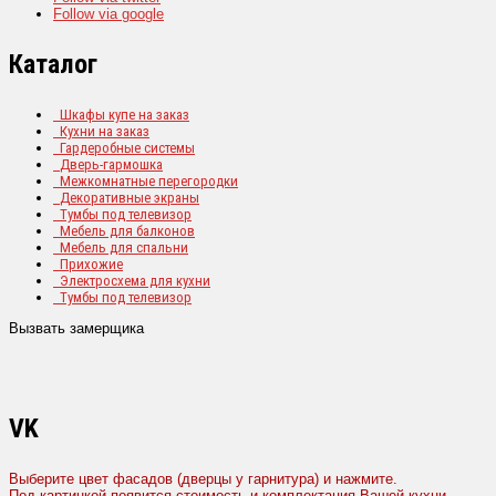
Follow via google
Каталог
Шкафы купе на заказ
Кухни на заказ
Гардеробные системы
Дверь-гармошка
Межкомнатные перегородки
Декоративные экраны
Тумбы под телевизор
Мебель для балконов
Мебель для спальни
Прихожие
Электросхема для кухни
Тумбы под телевизор
Вызвать замерщика
VK
Выберите цвет фасадов (дверцы у гарнитура) и нажмите.
Под картинкой появится стоимость и комплектация Вашей кухни